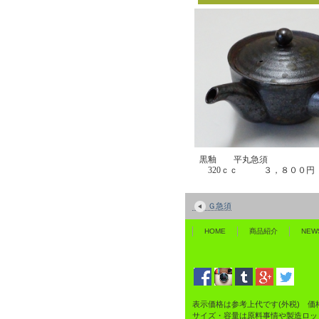
黒釉 平丸急須
320ｃｃ ３，８００円
Ｇ急須
HOME
商品紹介
NEW
表示価格は参考上代です(外税) 価
サイズ・容量は原料事情や製造ロッ