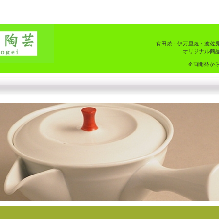
有田焼・伊万里焼・波佐見
オリジナル商
企画開発か