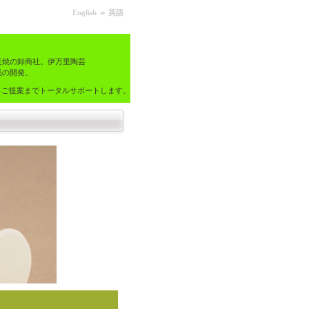
English ＝ 英語
焼の卸商社。伊万里陶芸
品の開発。
らご提案までトータルサポートします。